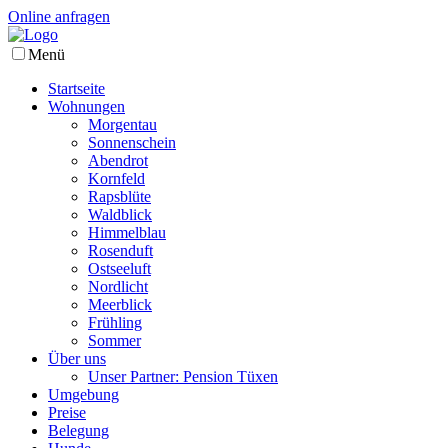
Online anfragen
Menü
Startseite
Wohnungen
Morgentau
Sonnenschein
Abendrot
Kornfeld
Rapsblüte
Waldblick
Himmelblau
Rosenduft
Ostseeluft
Nordlicht
Meerblick
Frühling
Sommer
Über uns
Unser Partner: Pension Tüxen
Umgebung
Preise
Belegung