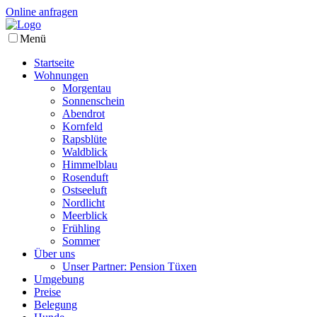
Online anfragen
Menü
Startseite
Wohnungen
Morgentau
Sonnenschein
Abendrot
Kornfeld
Rapsblüte
Waldblick
Himmelblau
Rosenduft
Ostseeluft
Nordlicht
Meerblick
Frühling
Sommer
Über uns
Unser Partner: Pension Tüxen
Umgebung
Preise
Belegung